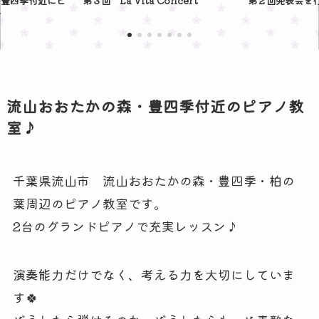
Vita Concert
第２回発表会を行いました♪
グラン
流山おおたかの森・豊四季付近のピアノ教
室♪
千葉県流山市 流山おおたかの森・豊四季・柏の
葉周辺のピアノ教室です。
2台のグランドピアノで充実レッスン♪
演奏能力だけでなく、考える力を大切にしていま
す🍀